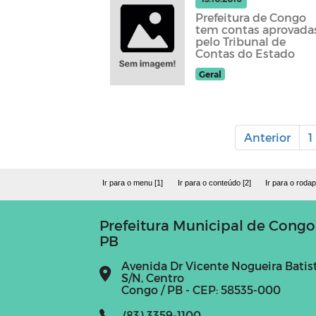
Prefeitura de Congo
tem contas aprovada
pelo Tribunal de
Contas do Estado
Geral
Anterior
1
Ir para o menu [1]
Ir para o conteúdo [2]
Ir para o rodap
Prefeitura Municipal de Congo
PB
Avenida Dr Vicente Nogueira Batist
S/N, Centro
Congo / PB - CEP: 58535-000
(83) 3359-1100