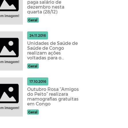
paga salário de
dezembro nesta
quarta (28/12)
Geral
24.11.2016
Unidades de Saúde de
Saúde de Congo
realizam ações
voltadas para o
“Novembro Azul”
Geral
17.10.2016
Outubro Rosa “Amigos
do Peito” realizara
mamografias gratuitas
em Congo
Geral