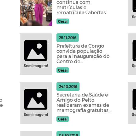
continua com
matrículas e
rematrículas abertas
para alunos da Rede
Geral
Municipal
25.11.2016
Prefeitura de Congo
convida população
para a inauguração do
Centro de
Especialidade
Geral
Odontológica (CEO)
24.10.2016
Secretaria de Saúde e
o
Amigo do Peito
de
realizaram exames de
mamografia gratuitas
em Congo
Geral
08.10.2016