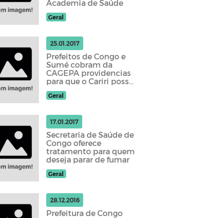
Academia de Saúde
Geral
25.01.2017
Prefeitos de Congo e
Sumé cobram da
CAGEPA providencias
para que o Cariri possa
receber as águas do
Geral
Rio São Francisco
17.01.2017
Secretaria de Saúde de
Congo oferece
tratamento para quem
deseja parar de fumar
Geral
28.12.2016
Prefeitura de Congo