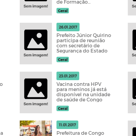
de Formação
Continuada 2017
Geral
26.01.2017
Prefeito Júnior Quirino
participa de reunião
com secretário de
Segurança do Estado
Geral
23.01.2017
no
Vacina contra HPV
para meninos já está
disponível na unidade
de saúde de Congo
Geral
11.01.2017
ia
Prefeitura de Congo