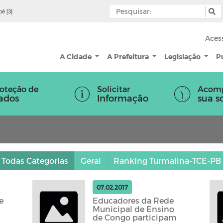
pé [3]
Aces
A Cidade
A Prefeitura
Legislação
P
oteção de
Solicitar
Acom
ados
Informação
sua s
Todas Categorias
Geral
Ranking Turmalina-TCE-PB
07.02.2017
e
Educadores da Rede
Municipal de Ensino
de Congo participam