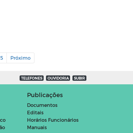
5
Próximo
TELEFONES
OUVIDORIA
SUBIR
Publicações
Documentos
Editais
ico
Horários Funcionários
ção
Manuais