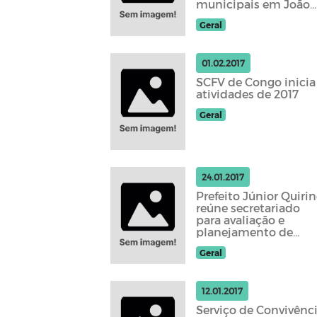
municipais em João
Pessoa
Geral
01.02.2017
SCFV de Congo inicia
atividades de 2017
Geral
24.01.2017
Prefeito Júnior Quiri
reúne secretariado
para avaliação e
planejamento de
metas
Geral
12.01.2017
Serviço de Convivênc