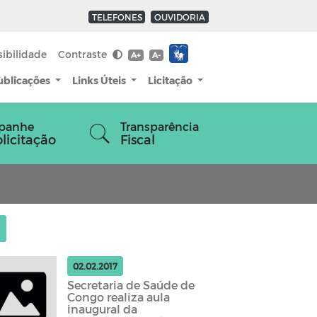
TELEFONES
OUVIDORIA
sibilidade
Contraste
A+
A-
ublicações
Links Úteis
Licitação
panhe
Transparência
olicitação
Fiscal
02.02.2017
Secretaria de Saúde de
Congo realiza aula
inaugural da