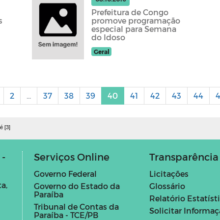
Prefeitura de Congo
s
promove programação
especial para Semana
do Idoso
Geral
2
...
37
38
39
40
41
42
43
44
4
é [3]
 -
Serviços Online
Transparência
Governo Federal
Licitações
a,
Governo do Estado da
Glossário
Paraíba
Relatório Estatíst
Tribunal de Contas da
Solicitar Informa
Paraíba - TCE/PB