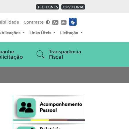
TELEFONES
OUVIDORIA
sibilidade
Contraste
A+
A-
ublicações
Links Úteis
Licitação
panhe
Transparência
olicitação
Fiscal