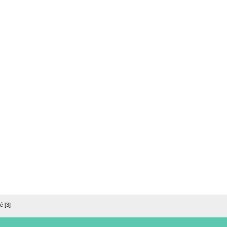
é [3]