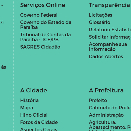
 -
Serviços Online
Transparência
Governo Federal
Licitações
a,
Governo do Estado da
Glossário
Paraíba
Relatório Estatíst
Tribunal de Contas da
Solicitar Informa
Paraíba - TCE/PB
Acompanhe sua
SAGRES Cidadão
Informação
Dados Abertos
 às
A Cidade
A Prefeitura
História
Prefeito
Mapa
Gabinete do Prefe
Hino Oficial
Administração
Fotos da Cidade
Agricultura,
Abastecimento, P
Aspectos Gerais