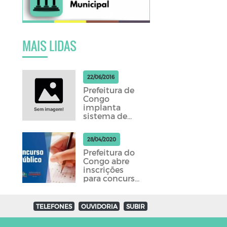
MAIS LIDAS
22/06/2016
Prefeitura de
Congo
implanta
sistema de
contracheque
online
28/04/2020
Prefeitura do
Congo abre
inscrições
para concurso
público com
56 vagas nos
níveis
TELEFONES
OUVIDORIA
SUBIR
fundamental,
médio e