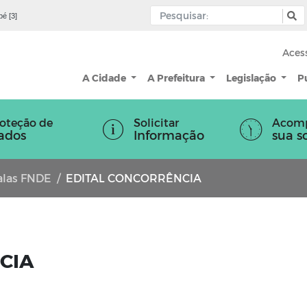
pé [3]
Aces
A Cidade
A Prefeitura
Legislação
P
oteção de
Solicitar
Acom
ados
Informação
sua s
salas FNDE
EDITAL CONCORRÊNCIA
CIA