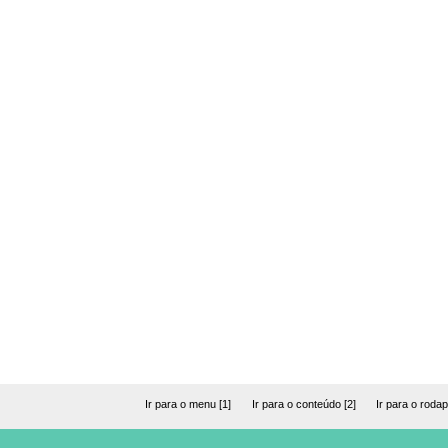
Ir para o menu [1]
Ir para o conteúdo [2]
Ir para o rodap