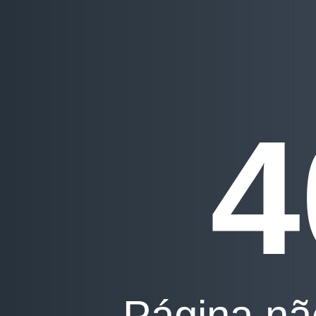
4
Página nã