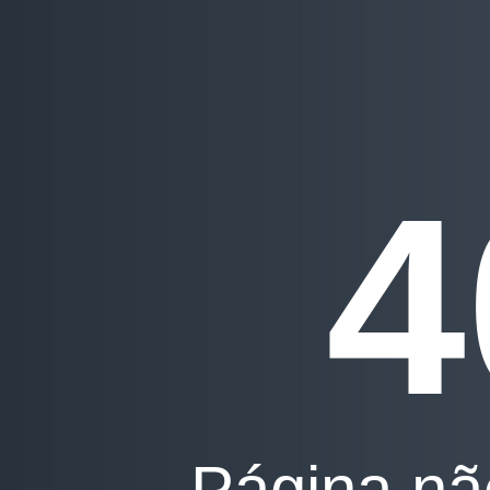
4
Página nã